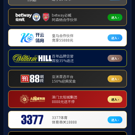
党建工作
党建活
办事指南
计算
党建活动
组织生活
发布
为扎