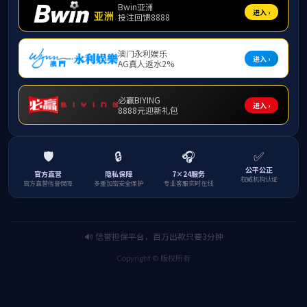
附件【
15
上一条：
考
相关链接: