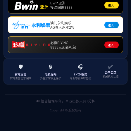
月13日
心韦小龙