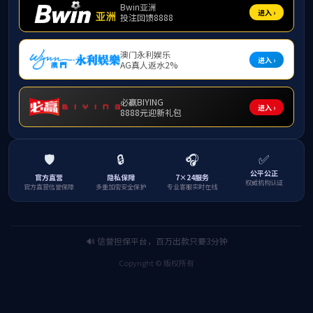
根据
报名工作
一、
1．2
2.
e.neea.edu
二、