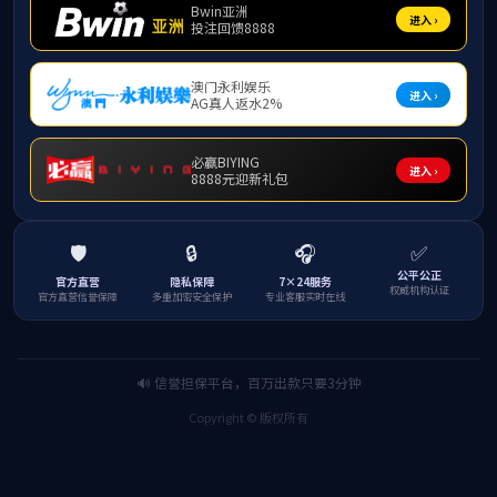
报告
报 告
工作
报告
胡学
（201
计算机学
主要
部博士点