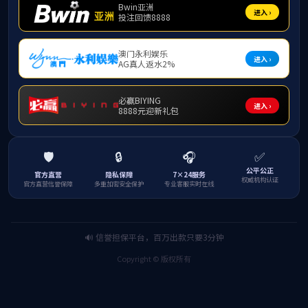
报告
报告
报告
熊科
二〇〇六
富的国内
养、产学
实践导师
2023学