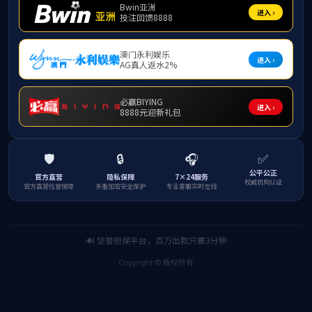
神，切实
组 
副组
成 
就业
协调，团