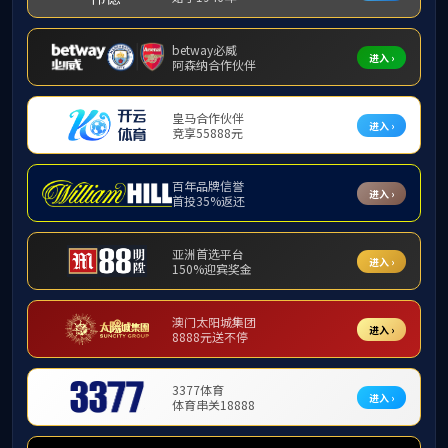
员工工作
一站式
公示公告
15
规章制度
团学工作
员工风采
发布日期
一站式服务
就业信息
15