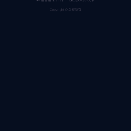
宫蕊，博士，15vip太阳集团官网讲师，毕业于南
术教育部重点实验室。主要从事雷达探测与成像相关研究
主要研究领域：雷达信号处理、逆合成孔径雷达（IS
合作运动目标高分辨成像及运动状态估计、低信噪比下运
主要研究成果：近年来在《IEEE Journal of Selected Topics
and Remote Sensing》、《Digital Signal Processing》、《Jou
Technology》等雷达成像领域顶级和重要期刊发表SCI