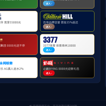
讲师
宫蕊
发布日期:2024年11月14日 15:34 编辑：唐雪芝 核稿：谢飞