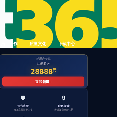
设为首页
|
加入收藏
员工工作
质量文化
下载中心