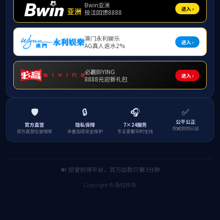
现
“全程
求，结合
一、
成立1
书记担任
起草、完
行一次导
二、
1.导