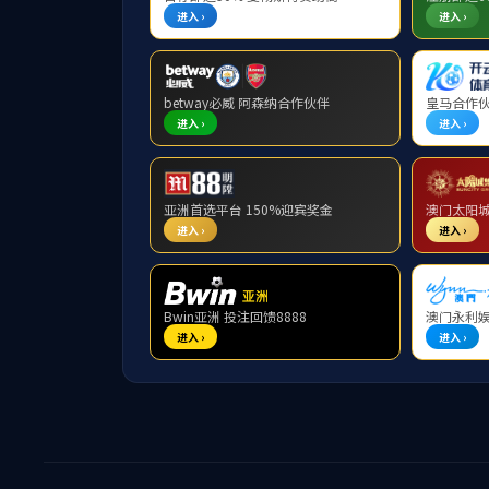
本院概况
​15vip太阳集团官网简介
领导班子
组织机构
员工风采