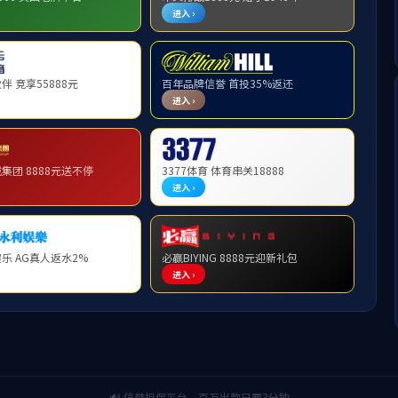
员工风采
范文斌
发布日期:2025年08月29日 15:47 编辑：龚永琦 核稿：杨萍 终审:
姓名：范文斌