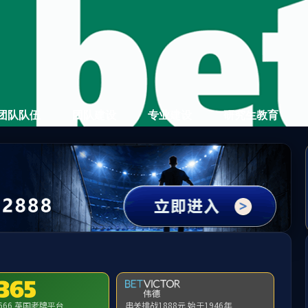
15vip太阳集团(中国)品牌公司-Official website
团队队伍
团队建设
专业建设
研究生教育