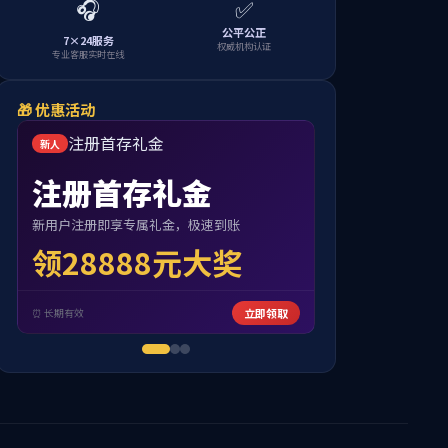
当前位置:
首页
>
本院概况
>
员工风采
> 正文
 王祥 来源： 15vip太阳集团官网 点击：
0