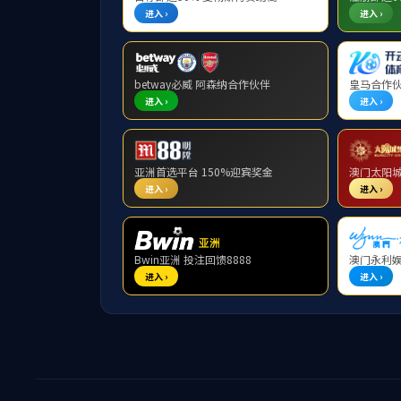
本院概况
​15vip太阳集团官网简介
领导班子
组织机构
员工风采