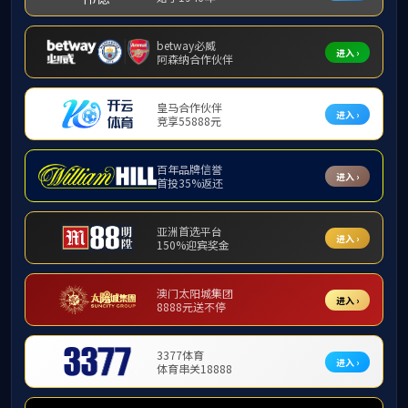
新闻动态
新闻动
15vip
15vip
15vip
15vip
15vip
劳动赋能
15vi