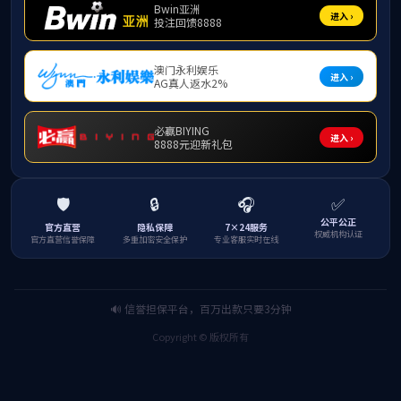
【访企拓
15vip
15vip
15vip
15vip
15vi
15vip
15vip
版权